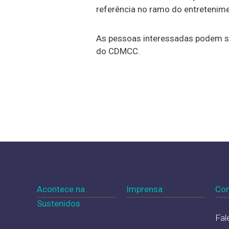
referência no ramo do entretenime
As pessoas interessadas podem se 
do CDMCC.
Acontece na
Imprensa
Con
Sustenidos
Fal