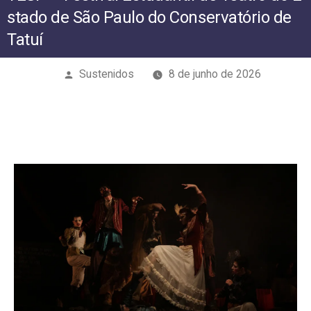
de Tatuí
stado de São Paulo do Conservatório de
Tatuí
Publicado
Sustenidos
8 de junho de 2026
por