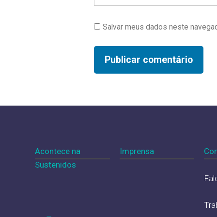
Salvar meus dados neste navegad
Acontece na
Imprensa
Con
Sustenidos
Fal
Tra