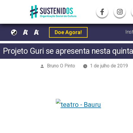
Home
>
Projeto Guri se apresenta nesta quinta-feir
Ins
Doe Agora!
Pular
Projeto Guri se apresenta nesta quinta
para
Publicado
Bruno O Pinto
1 de julho de 2019
o
por
conteúdo