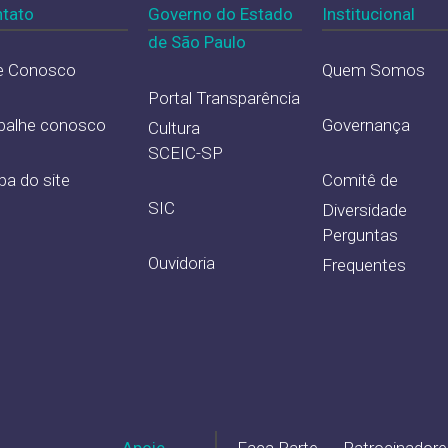
tato
Governo do Estado
Institucional
de São Paulo
e Conosco
Quem Somos
Portal Transparência
balhe conosco
Governança
Cultura
SCEIC-SP
a do site
Comitê de
SIC
Diversidade
Perguntas
Ouvidoria
Frequentes
Apoie
Faça Parte
Patrocinadore