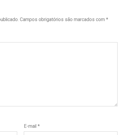
Teatro
Municipal
ublicado.
Campos obrigatórios são marcados com
*
de
Bauru
E-mail
*