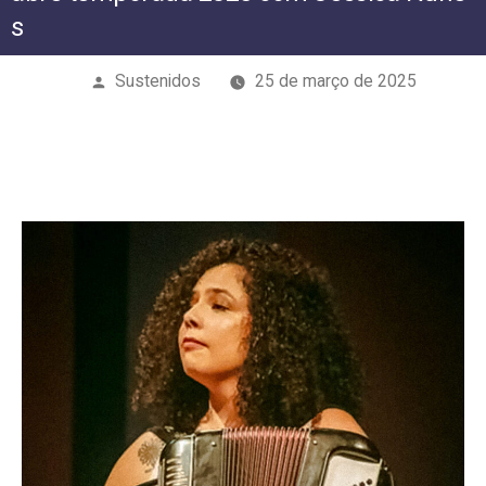
s
Publicado
Sustenidos
25 de março de 2025
por